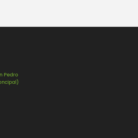
S
an Pedro
oncipal)