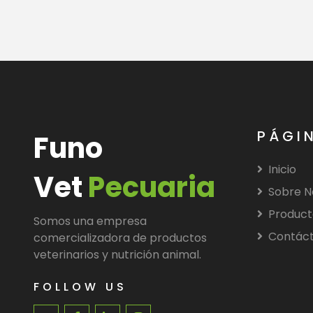
PÁGI
Funo
Inicio
Vet
Pecuaria
Sobre N
Product
Somos una empresa
Contác
comercializadora de productos
veterinarios y nutrición animal.
FOLLOW US